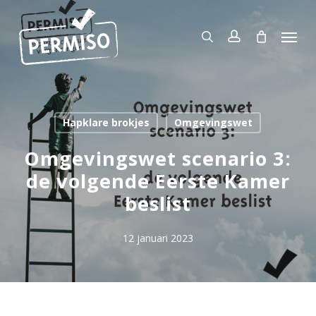
Skip
to
Menu
search
account
main
content
Hapklare brokjes
Omgevingswet
Omgevingswet scenario 3:
de volgende Eerste Kamer
beslist
12 januari 2023