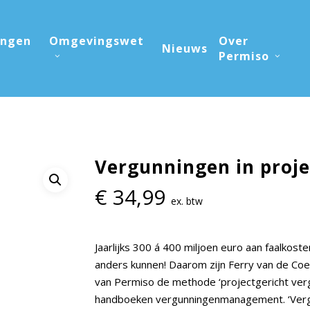
ingen
Omgevingswet
Over
Nieuws
Permiso
Vergunningen in proj
€
34,99
ex. btw
Jaarlijks 300 á 400 miljoen euro aan faalko
anders kunnen! Daarom zijn Ferry van de Coe
van Permiso de methode ‘projectgericht ver
handboeken vergunningenmanagement. ‘Vergunn