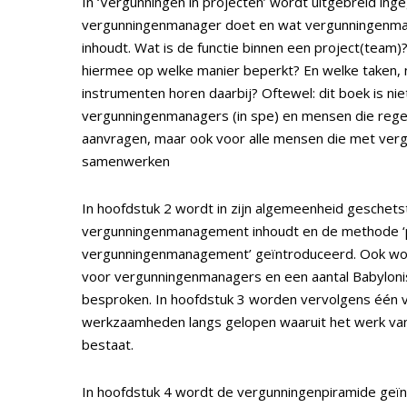
In ‘Vergunningen in projecten’ wordt uitgebreid in
vergunningenmanager doet en wat vergunningenm
inhoudt. Wat is de functie binnen een project(team)
hiermee op welke manier beperkt? En welke taken,
instrumenten horen daarbij? Oftewel: dit boek is ni
vergunningenmanagers (in spe) en mensen die rege
aanvragen, maar ook voor alle mensen die met ve
samenwerken
In hoofdstuk 2 wordt in zijn algemeenheid geschets
vergunningenmanagement inhoudt en de methode ‘p
vergunningenmanagement’ geïntroduceerd. Ook word
voor vergunningenmanagers en een aantal Babylon
besproken. In hoofdstuk 3 worden vervolgens één v
werkzaamheden langs gelopen waaruit het werk v
bestaat.
In hoofdstuk 4 wordt de vergunningenpiramide geï