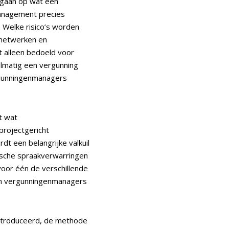
gegaan op wat een
anagement precies
? Welke risico’s worden
 netwerken en
et alleen bedoeld voor
lmatig een vergunning
rgunningenmanagers
t wat
rojectgericht
t een belangrijke valkuil
ische spraakverwarringen
oor één de verschillende
an vergunningenmanagers
ntroduceerd, de methode