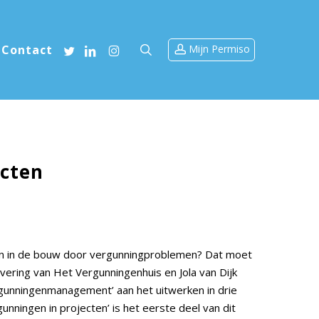
account
search
twitter
linkedin
instagram
Contact
ecten
sten in de bouw door vergunningproblemen? Dat moet
vering van Het Vergunningenhuis en Jola van Dijk
gunningenmanagement’ aan het uitwerken in drie
ingen in projecten’ is het eerste deel van dit