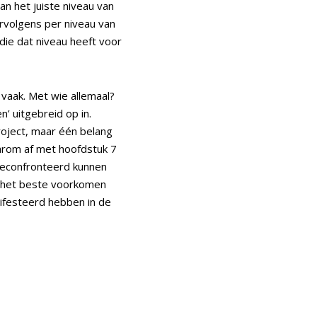
an het juiste niveau van
volgens per niveau van
ie dat niveau heeft voor
aak. Met wie allemaal?
’ uitgebreid op in.
roject, maar één belang
aarom af met hoofdstuk 7
geconfronteerd kunnen
’s het beste voorkomen
ifesteerd hebben in de