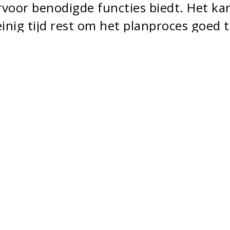
rvoor benodigde functies biedt. Het ka
inig tijd rest om het planproces goed 
komenheden zijn in de landelijke
unnen gemeenten toch hun
 TAM-IMRO is door de Minister in 202
e gebiedsontwikkeling niet te laten
denvergadering van de VNG van juni
tinuering van urgente
ept.”
enten
)