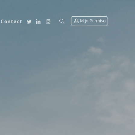
account
search
twitter
linkedin
instagram
Contact