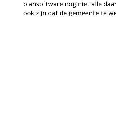
plansoftware nog niet alle daa
ook zijn dat de gemeente te we
beproeven. Of dat er nog onvol
voorziening. Met TAM-IMRO k
omgevingsplannen wijzigen. De
beschikbaar gesteld om urgent
vertragen. Ook de algemene le
2022 heeft het belang van con
gebiedsontwikkeling onderstre
(bron:
https://vng.nl/artikelen/tam-imro-voor-geme