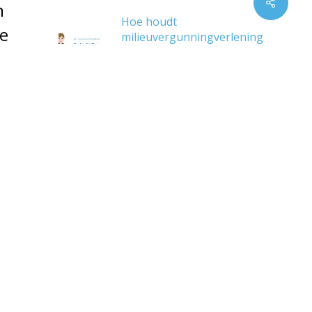
Share
n
Hoe houdt
te
milieuvergunningverlening
rekening met geur?
22 juni 2026
1