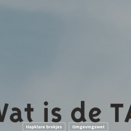
Hapklare brokjes
Omgevingswet