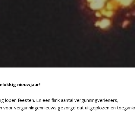
elukkig nieuwjaar!
 lopen feesten. En een flink aantal vergunningverleners,
n voor vergunningennieuws gezorgd dat uitgeplozen en toeganke