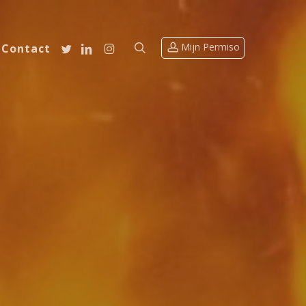
account
search
twitter
linkedin
instagram
Contact