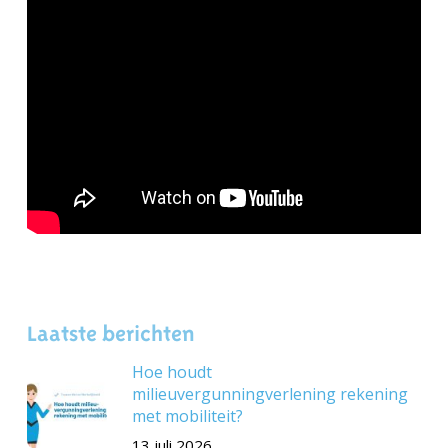
Laatste berichten
Hoe houdt
milieuvergunningverlening rekening
met mobiliteit?
13 juli 2026