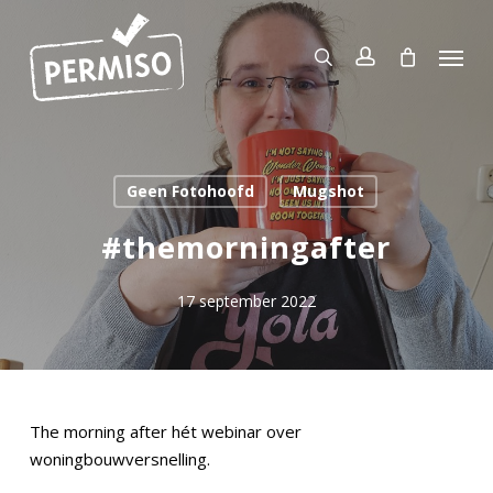
Skip
to
Menu
search
account
main
content
Geen Fotohoofd
Mugshot
#themorningafter
17 september 2022
The morning after hét webinar over
woningbouwversnelling.