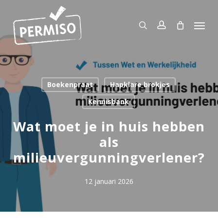
Skip
to
Menu
search
account
main
content
Boekenpraat
Hapklare brokjes
Kennisbank
Wat moet je in huis hebben
als
milieuvergunningverlener?
12 januari 2026