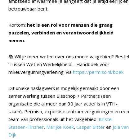
ambtseed af waarmee je aangeeft dat je altijd eerlijk en
betrouwbaar bent.
Kortom:
het is een rol voor mensen die graag
puzzelen, verbinden en verantwoordelijkheid
nemen.
📚 Wil je meer weten over ons mooie vakgebied? Bestel
‘Tussen Wet en Werkelijkheid – Handboek voor
milieuvergunningverlening’ via
https://permiso.nl/boek
Dit unieke naslagwerk is mogelijk gemaakt door een
samenwerking tussen Bisschop + Partners (een
organisatie die al meer dan 30 jaar actief is in VTH-
taken), Permiso, expertisecentrum vergunningen en een
team van professionals uit het vakgebied:
Kristel
Stassen-Flinzner
,
Marijke Koek
,
Caspar Bitter
en
Jola van
Dijk