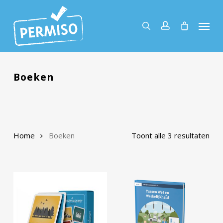
Skip
to
Menu
search
account
main
content
Boeken
Home
Boeken
Toont alle 3 resultaten