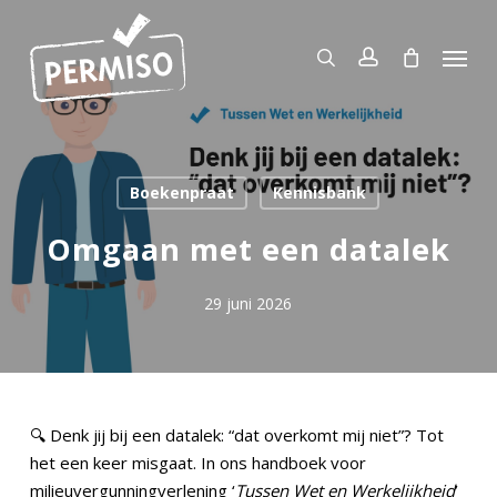
Skip
to
Menu
search
account
main
content
Boekenpraat
Kennisbank
Omgaan met een datalek
29 juni 2026
🔍 Denk jij bij een datalek: “dat overkomt mij niet”? Tot
het een keer misgaat. In ons handboek voor
milieuvergunningverlening ‘
Tussen Wet en Werkelijkheid
’